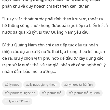
phân khu và quy hoạch chi tiết triển kahi dự án.
“Lưu ý, việc thoát nước phải tính theo lưu vực, thoát ra
hệ thống sông chứ không được xả trực tiếp ra biển kể cả
nước đã qua xử lý”, Bí thư Quảng Nam yêu cầu.
Bí thư Quảng Nam còn chỉ đạo tiếp tục đầu tư hoàn
thiện các dự án xử lý nước thải tập trung theo kế hoạch
đề ra, lưu ý chọn vị trí phù hợp để đầu tư xây dựng các
trạm xử lý nước thải và các giải pháp về công nghệ xử lý
nhằm đảm bảo môi trường…
xử lý nước
xu ly nuoc gieng khoan
xử lý nước tại hà tĩnh
xử lý nước tại nghệ an
xử lý nước thải
xử lý nước thải tại vinh
xu ly nuoc TP Vinh