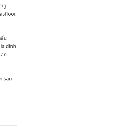
ơng
sfloor,
hẩu
ia đình
 an
m sàn
,