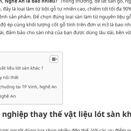
h, Nghệ An là bao nhiêu?
Thông thường, để lát sàn gỗ, ng
, đây là loại làm từ bột gỗ tự nhiên cao, chiếm tới tối đa 90
 vênh sản phẩm. Để chọn đúng loại sàn làm từ nguyên liệu g
độ ép cùng khối lượng cốt gỗ tính trên đơn vị m3 là bao nh
i, đảm bảo cho sàn nhà của bạn được dùng lâu dài, bền vữ
ật liệu lót sàn khác ?
y nội thất
chuộng tại TP Vinh, Nghệ An
 Nghệ An
nghiệp thay thế vật liệu lót sàn kh
ược người dùng lựa chọn nhiều đến thế. Với các ưu điểm n