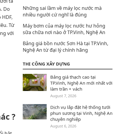
ười ta
Những sai lầm về máy lọc nước mà
%. Do
nhiều người cứ nghĩ là đúng
ỗ HDF,
iêu. Từ
Máy bơm của máy lọc nước hư hỏng
sữa chữa nơi nào ở TP.Vinh, Nghệ An
ng với
Bảng giá bồn nước Sơn Hà tại TP.Vinh,
Nghệ An từ đại lý chính hãng
THI CÔNG XÂY DỰNG
Bảng giá thạch cao tại
TP.Vinh, Nghệ An mới nhất với
làm trần + vách
August 7, 2026
Dịch vụ lắp đặt hệ thống tưới
phun sương tại Vinh, Nghệ An
ác ?
chuyên nghiệp
August 6, 2026
ổi bật