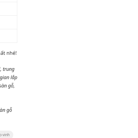
hất nhé!
, trung
gian lắp
sàn gỗ,
sàn gỗ
p vinh