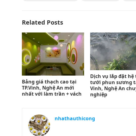
Related Posts
Dịch vụ lắp đặt hệ
Bảng giá thạch cao tại
tưới phun sương t
TP.Vinh, Nghệ An mới
Vinh, Nghệ An ch
nhất với làm trần + vách
nghiệp
nhathauthicong