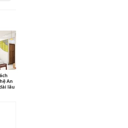
cách
ghệ An
dài lâu