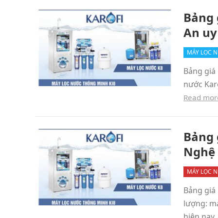
Bảng 
An uy
MÁY LỌC 
Bảng giá 
nước Kar
Read mor
Bảng 
Nghệ 
MÁY LỌC 
Bảng giá 
lượng: m
hiện nay