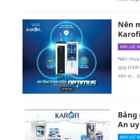
Nên m
Karof
MÁY LỌC 
Nên mua 
quy trình
vào vị…
R
Bảng 
An uy
MÁY LỌC 