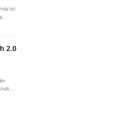
 máy lọc
y,
h 2.0
iện
 chất…