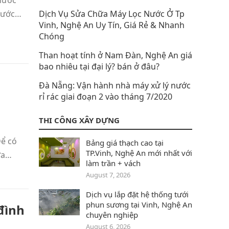
nước
 nước…
Dịch Vụ Sửa Chữa Máy Lọc Nước Ở Tp
Vinh, Nghệ An Uy Tín, Giá Rẻ & Nhanh
Chóng
Than hoạt tính ở Nam Đàn‎, Nghệ An giá
bao nhiêu tại đại lý? bán ở đâu?
Đà Nẵng: Vận hành nhà máy xử lý nước
rỉ rác giai đoạn 2 vào tháng 7/2020
THI CÔNG XÂY DỰNG
Để có
Bảng giá thạch cao tại
TP.Vinh, Nghệ An mới nhất với
ửa…
làm trần + vách
August 7, 2026
Dịch vụ lắp đặt hệ thống tưới
phun sương tại Vinh, Nghệ An
đình
chuyên nghiệp
August 6, 2026