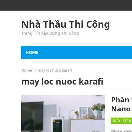
Nhà Thầu Thi Công
Trang Tin Xây Dựng Thi Công
HOME
Home
may loc nuoc karafi
may loc nuoc karafi
Phân 
Nano 
MÁY LỌC 