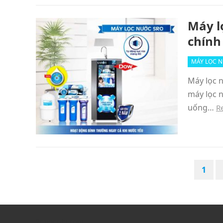
Máy l
chính
MÁY LỌC 
Máy lọc 
máy lọc 
uống…
R
POSTS
1
PAGINATION
2mienphi.com