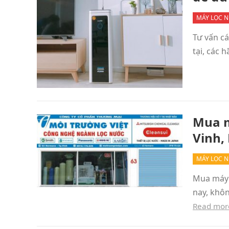
MÁY LỌC 
Tư vấn c
tại, các 
Mua m
Vinh,
MÁY LỌC 
Mua máy l
nay, khô
Read mor