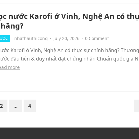
ọc nước Karofi ở Vinh, Nghệ An có th
 hãng?
nhathauthicong
·
July 20, 2026
·
0 Comment
NƯỚC
nước Karofi ở Vinh, Nghệ An có thực sự chính hãng? Thương
nước đầu tiên & duy nhất đạt chứng nhận Chuẩn quốc gia 
ead more
2
…
4