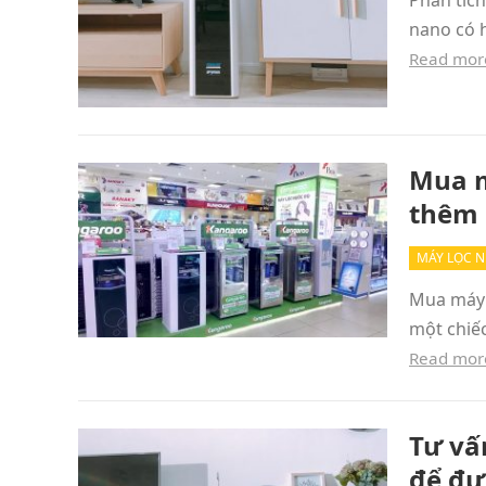
Phân tíc
nano có 
Read mor
Mua m
thêm 
MÁY LỌC 
Mua máy l
một chiế
Read mor
Tư vấ
để đư