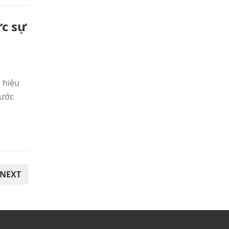
ực sự
 hiệu
Nước
NEXT