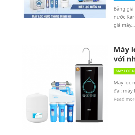
Bảng giá 
nước Kar
giá máy
Máy l
với nh
MÁY LỌC 
Máy lọc n
đại: máy 
Read mor