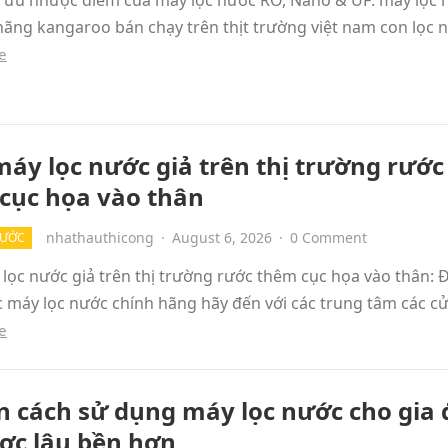
h ưu nhược điểm của máy lọc nước RO, Nano & UF: máy lọc 
hãng kangaroo bán chạy trên thịt trường việt nam con lọc
e
áy lọc nước giả trên thị trường rước
cục họa vào thân
nhathauthicong
·
August 6, 2026
·
0 Comment
NƯỚC
ọc nước giả trên thị trường rước thêm cục họa vào thân: 
c máy lọc nước chính hãng hãy đến với các trung tâm các c
e
n cách sử dụng máy lọc nước cho gia 
ợc lâu bền hơn