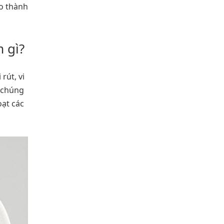
ạo thành
 gì?
rút, vi
n chúng
oạt các