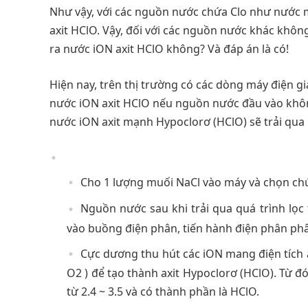
Như vậy, với các nguồn nước chứa Clo như nước má
axit HClO. Vậy, đối với các nguồn nước khác khôn
ra nước iON axit HClO không? Và đáp án là có!
Hiện nay, trên thị trường có các dòng máy điện g
nước iON axit HClO nếu nguồn nước đầu vào khôn
nước iON axit mạnh Hypoclorơ (HClO) sẽ trải qua
Cho 1 lượng muối NaCl vào máy và chọn ch
Nguồn nước sau khi trải qua quá trình lọc 
vào buồng điện phân, tiến hành điện phân phân
Cực dương thu hút các iON mang điện tích â
O2 ) để tạo thành axit Hypoclorơ (HClO). Từ đ
từ 2.4 ~ 3.5 và có thành phần là HClO.