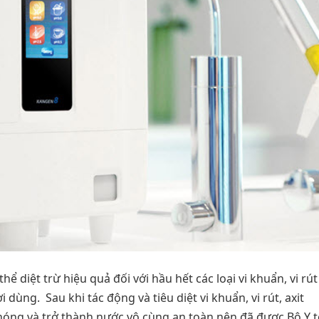
ể diệt trừ hiệu quả đối với hầu hết các loại vi khuẩn, vi rút
ời dùng.
Sau khi tác động và tiêu diệt vi khuẩn, vi rút, axit
óng và trở thành nước vô cùng an toàn nên đã được Bộ Y t