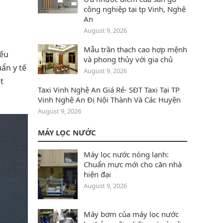
công nghiệp tại tp Vinh, Nghệ
An
August 9, 2026
Mẫu trần thạch cao hợp mệnh
iếu
và phong thủy với gia chủ
ẩn y tế
August 9, 2026
t
Taxi Vinh Nghệ An Giá Rẻ- SĐT Taxi Tại TP
Vinh Nghệ An Đị Nội Thành Và Các Huyện
August 9, 2026
MÁY LỌC NƯỚC
Máy lọc nước nóng lạnh:
Chuẩn mực mới cho căn nhà
hiện đại
August 9, 2026
Máy bơm của máy lọc nước