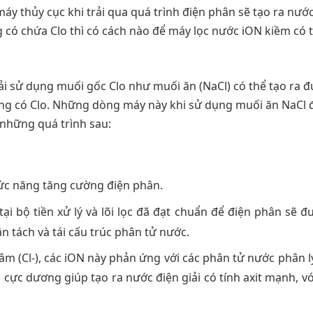
y thủy cục khi trải qua quá trình điện phân sẽ tạo ra nướ
g có chứa Clo thì có cách nào để máy lọc nước iON kiềm có 
iải sử dụng muối gốc Clo như muối ăn (NaCl) có thể tạo ra 
g có Clo. Những dòng máy này khi sử dụng muối ăn NaCl 
 những quá trình sau:
ức năng tăng cường điện phân.
tại bộ tiền xử lý và lõi lọc đã đạt chuẩn để điện phân sẽ 
 tách và tái cấu trúc phân tử nước.
m (Cl-), các iON này phản ứng với các phân tử nước phân l
ó cực dương giúp tạo ra nước điện giải có tính axit mạnh, v