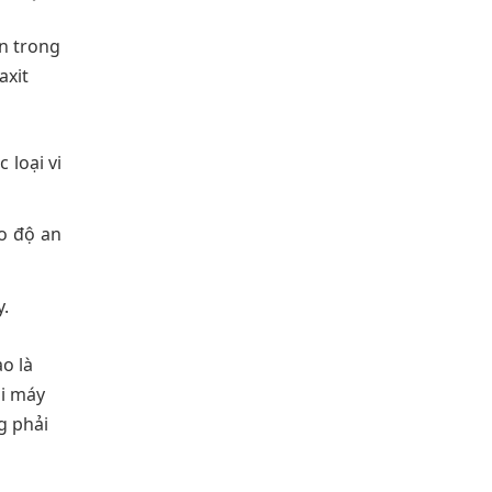
an trong
axit
 loại vi
o độ an
y.
o là
hi máy
g phải