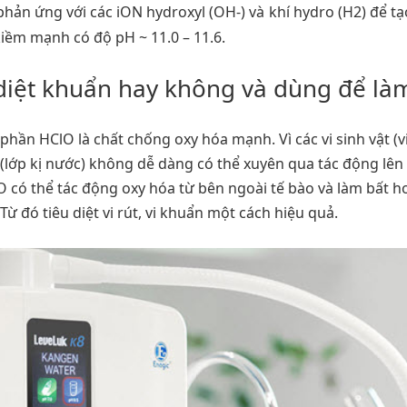
phản ứng với các iON hydroxyl (OH-) và khí hydro (H2) để t
 kiềm
mạnh có độ pH ~ 11.0 – 11.6.
diệt khuẩn hay không và dùng để làm
ần HClO là chất chống oxy hóa mạnh. Vì các vi sinh vật (vi 
 (lớp kị nước) không dễ dàng có thể xuyên qua tác động lê
O có thể tác động oxy hóa từ bên ngoài tế bào và làm bất h
ừ đó tiêu diệt vi rút, vi khuẩn một cách hiệu quả.