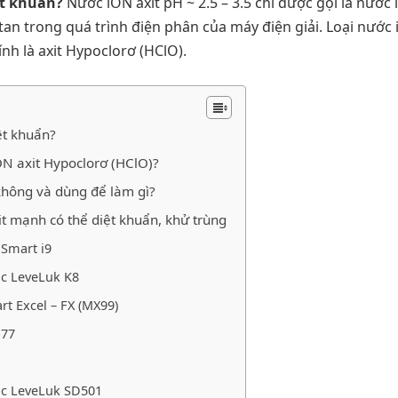
ệt khuẩn?
Nước iON axit pH ~ 2.5 – 3.5 chỉ được gọi là nước 
tan trong quá trình điện phân của máy điện giải. Loại nước
nh là axit Hypoclorơ (HClO).
ệt khuẩn?
iON axit Hypoclorơ (HClO)?
không và dùng để làm gì?
t mạnh có thể diệt khuẩn, khử trùng
 Smart i9
ic LeveLuk K8
t Excel – FX (MX99)
-77
ic LeveLuk SD501