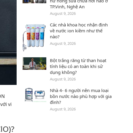
hư hỏng sữa chữa nơi nào ở
TP.Vinh, Nghệ An
August 9, 2026
Các nhà khoa học nhận định
về nước ion kiềm như thế
nào?
August 9, 2026
Bột trắng răng từ than hoạt
tính liệu có an toàn khi sử
dụng không?
August 9, 2026
Nhà 4- 6 người nên mua loại
iON
bồn nước nào phù hợp với gia
đình?
với vi
August 9, 2026
lO)?