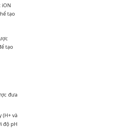
c iON
thể tạo
được
để tạo
được đưa
y (H+ và
ới độ pH