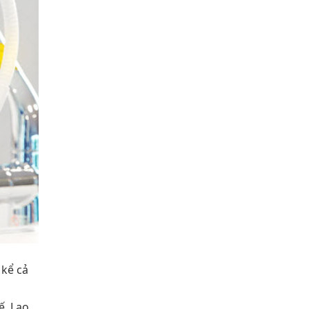
 kể cả
ế, Lao