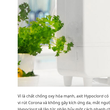
Vì là chất chống oxy hóa mạnh, axit Hypoclorơ có th
vi rút Corona và không gây kích ứng da, mắt ngư
Hypoclorơ sẽ lập tức phân hủy một cách nhanh ch