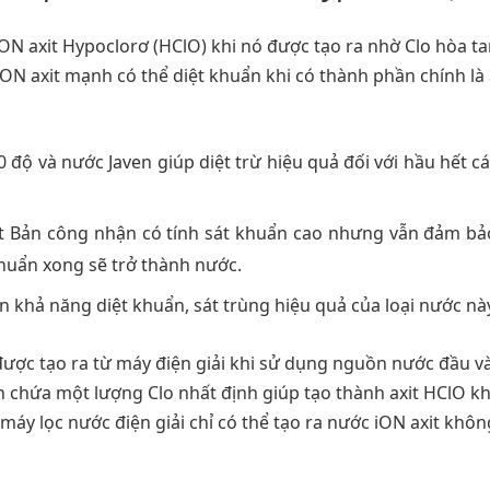
 iON axit Hypoclorơ (HClO) khi nó được tạo ra nhờ Clo hòa t
iON axit mạnh có thể diệt khuẩn khi có thành phần chính là 
độ và nước Javen giúp diệt trừ hiệu quả đối với hầu hết các
hật Bản công nhận có tính sát khuẩn cao nhưng vẫn đảm bả
khuẩn xong sẽ trở thành nước.
 khả năng diệt khuẩn, sát trùng hiệu quả của loại nước nà
được tạo ra từ máy điện giải khi sử dụng nguồn nước đầu và
ôn chứa một lượng Clo nhất định giúp tạo thành axit HClO k
máy lọc nước điện giải chỉ có thể tạo ra nước iON axit khôn