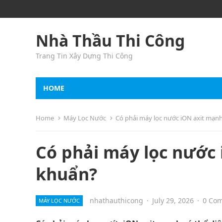
Nhà Thầu Thi Công
Trang Tin Xây Dựng Thi Công
HOME
Home
Máy Lọc Nước
Có phải máy lọc nước iON axit mạnh
Có phải máy lọc nước 
khuẩn?
nhathauthicong
·
July 29, 2026
·
0 Co
MÁY LỌC NƯỚC