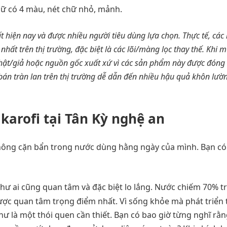
chữ có 4 màu, nét chữ nhỏ, mảnh.
hất hiện nay và được nhiều người tiêu dùng lựa chọn. Thực tế, các
hất trên thị trường, đặc biệt là các lõi/màng lọc thay thế. Khi 
thật/giả hoặc nguồn gốc xuất xứ vì các sản phẩm này được đóng
g bán tràn lan trên thị trường dễ dẫn đến nhiều hậu quả khôn lườ
arofi tại Tân Kỳ‎‎ nghệ an
 không cặn bẩn trong nước dùng hằng ngày của mình. Bạn có 
ư ai cũng quan tâm và đặc biệt lo lắng. Nước chiếm 70% t
ược quan tâm trọng điểm nhất. Vì sống khỏe mà phát triển
hư là một thói quen cần thiết. Bạn có bao giờ từng nghĩ rằ