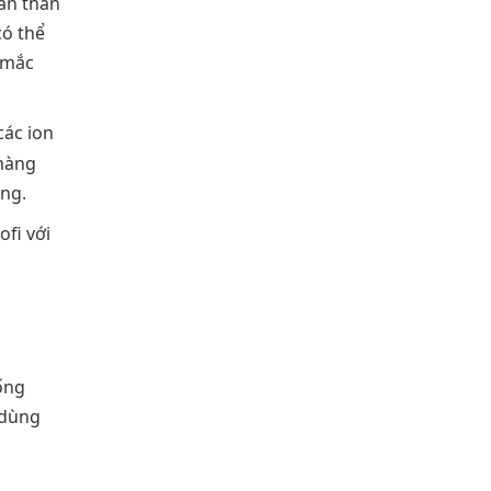
ản thân
có thể
 mắc
các ion
 màng
ng.
ofi với
ống
 dùng