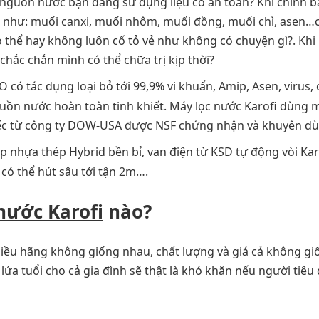
 nguồn nước bạn đang sử dụng liệu có an toàn? Khi chính b
như: muối canxi, muối nhôm, muối đồng, muối chì, asen…
 thể hay không luôn cố tỏ vẻ như không có chuyện gì?. Khi
chắc chắn mình có thể chữa trị kịp thời?
 có tác dụng loại bỏ tới 99,9% vi khuẩn, Amip, Asen, virus, 
nguồn nước hoàn toàn tinh khiết. Máy lọc nước Karofi dùng
iếc từ công ty DOW-USA được NSF chứng nhận và khuyên dù
p nhựa thép Hybrid bền bỉ, van điện từ KSD tự động vòi Kar
 có thể hút sâu tới tận 2m….
nước Karofi
nào?
hiều hãng không giống nhau, chất lượng và giá cả không gi
ứa tuổi cho cả gia đình sẽ thật là khó khăn nếu người tiêu