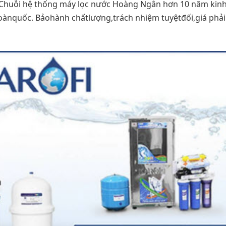
ng. Chuỗi hệ thống máy lọc nước Hoàng Ngân hơn 10 năm kin
toànquốc. Bảohành chấtlượng,trách nhiệm tuyệtđối,giá pha