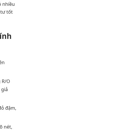
ó nhiều
tư tốt
hính
bên
g R/O
 giả
đỏ đậm,
õ nét,