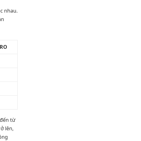
ác nhau.
ản
sRO
 đến từ
ở lên,
công