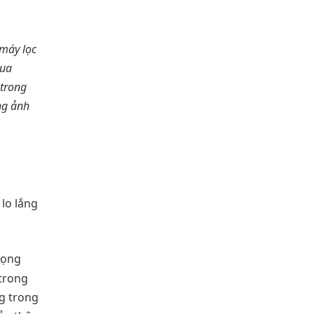
 máy lọc
mua
 trong
ng ảnh
lo lắng
rọng
 trong
ng trong