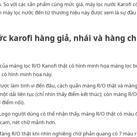
. So với các sản phẩm cùng mức giá, máy lọc nước Karofi c
hẩm máy lọc nước đến từ thương hiệu này được xem là sự đầu 
c karofi hàng giả, nhái và hàng c
 của màng lọc R/O Kanofi thật có hình minh họa màng lọc 
 có hình minh họa này.
được làm tinh vi đến đâu, cách quấn màng R/O thật và màn
t dải liên tục (chỉ nhìn thấy điểm kết thúc); còn màng R/O
 điểm nối).
 Logo người dùng có thể nhận thấy, màng R/O thật có màu 
 cam, nét chữ mảnh hơn.
Màng R/O thật khi nhìn nghiêng chữ phản quang có 7 màu r