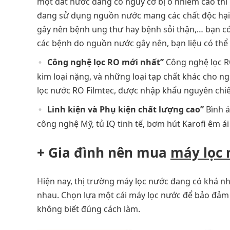
một đất nước đang có nguy cơ bị ô nhiễm cao thì
đang sử dụng nguồn nước mang các chất độc hại 
gây nên bệnh ung thư hay bệnh sỏi thận,… bạn có
các bệnh do nguồn nước gây nên, bạn liệu có thể 
Công nghệ lọc RO mới nhất”
Công nghệ lọc RO
kim loại nặng, và những loại tạp chất khác cho 
lọc nước RO Filmtec, được nhập khẩu nguyên ch
Linh kiện và Phụ kiện chất lượng cao”
Bình á
công nghệ Mỹ, tủ IQ tinh tế, bơm hút Karofi êm ái
+ Gia đình nên mua
máy lọc 
Hiện nay, thị trường máy lọc nước đang có khá n
nhau. Chọn lựa một cái máy lọc nước để bảo đảm l
không biết đúng cách làm.