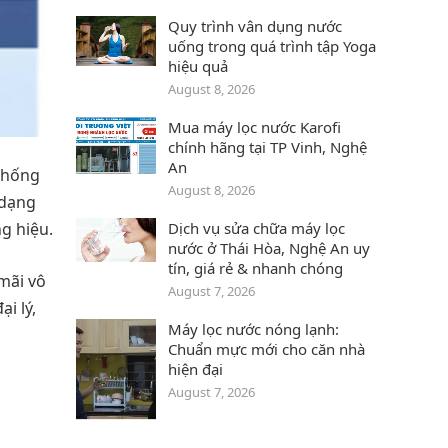
Quy trình vân dụng nước
uống trong quá trình tập Yoga
hiệu quả
August 8, 2026
Mua máy lọc nước Karofi
chính hãng tại TP Vinh, Nghệ
An
 thống
August 8, 2026
 dạng
Dịch vụ sửa chữa máy lọc
g hiệu.
nước ở Thái Hòa‎, Nghệ An uy
tín, giá rẻ & nhanh chóng
mãi vô
August 7, 2026
i lý,
Máy lọc nước nóng lạnh:
Chuẩn mực mới cho căn nhà
hiện đại
August 7, 2026